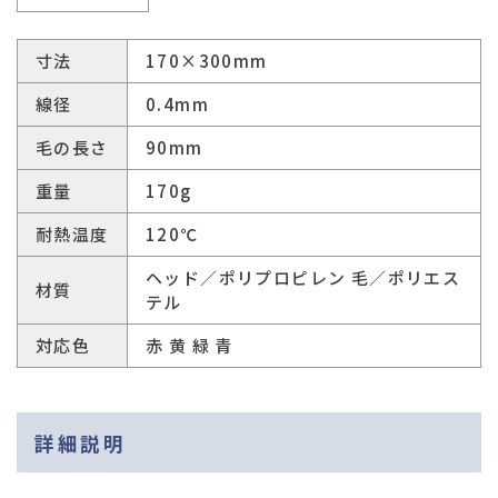
寸法
170×300mm
線径
0.4mm
毛の長さ
90mm
重量
170g
耐熱温度
120℃
ヘッド／ポリプロピレン 毛／ポリエス
材質
テル
対応色
赤 黄 緑 青
詳細説明