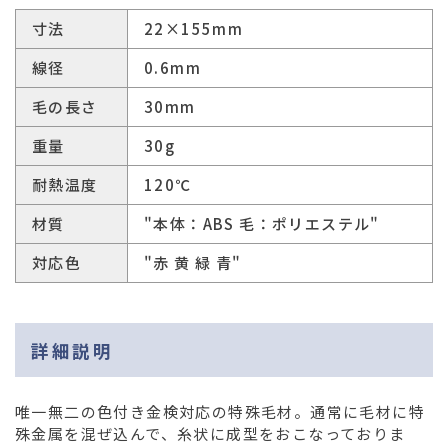
寸法
22×155mm
線径
0.6mm
毛の長さ
30mm
重量
30g
耐熱温度
120℃
材質
"本体：ABS 毛：ポリエステル"
対応色
"赤 黄 緑 青"
詳細説明
唯一無二の色付き金検対応の特殊毛材。通常に毛材に特
殊金属を混ぜ込んで、糸状に成型をおこなっておりま