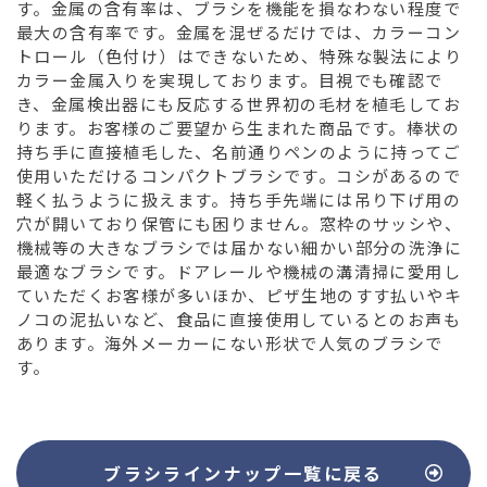
す。金属の含有率は、ブラシを機能を損なわない程度で
最大の含有率です。金属を混ぜるだけでは、カラーコン
トロール（色付け）はできないため、特殊な製法により
カラー金属入りを実現しております。目視でも確認で
き、金属検出器にも反応する世界初の毛材を植毛してお
ります。お客様のご要望から生まれた商品です。棒状の
持ち手に直接植毛した、名前通りペンのように持ってご
使用いただけるコンパクトブラシです。コシがあるので
軽く払うように扱えます。持ち手先端には吊り下げ用の
穴が開いており保管にも困りません。窓枠のサッシや、
機械等の大きなブラシでは届かない細かい部分の洗浄に
最適なブラシです。ドアレールや機械の溝清掃に愛用し
ていただくお客様が多いほか、ピザ生地のすす払いやキ
ノコの泥払いなど、食品に直接使用しているとのお声も
あります。海外メーカーにない形状で人気のブラシで
す。
ブラシラインナップ
一覧に戻る