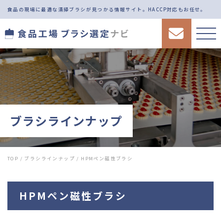
食品の現場に最適な清掃ブラシが見つかる情報サイト。
HACCP対応もお任せ。
ブラシラインナップ
TOP
/
ブラシラインナップ
/
HPMペン磁性ブラシ
HPMペン磁性ブラシ