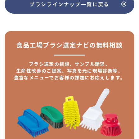
ブラシラインナップ
一覧に戻る
食品工場ブラシ選定ナビの
無料相談
ブラシ選定の相談、サンプル請求、
生産性改善のご提案、
写真を元に現場診断等、
豊富なメニューで
お客様の課題にお応えします。