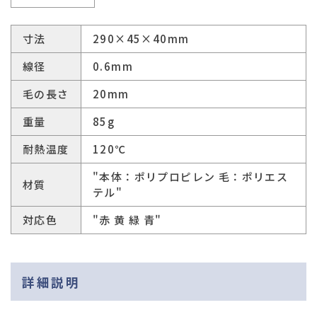
寸法
290×45×40mm
線径
0.6mm
毛の長さ
20mm
重量
85g
耐熱温度
120℃
"本体：ポリプロピレン 毛：ポリエス
材質
テル"
対応色
"赤 黄 緑 青"
詳細説明