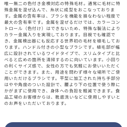
唯一無二の色付き金検対応の特殊毛材。通常に毛材に特
殊金属を混ぜ込んで、糸状に成型をおこなっておりま
す。金属の含有率は、ブラシを機能を損なわない程度で
最大の含有率です。金属を混ぜるだけでは、カラーコン
トロール（色付け）はできないため、特殊な製法により
カラー金属入りを実現しております。目視でも確認で
き、金属検出器にも反応する世界初の毛材を植毛してお
ります。ハンドル付きの小型なブラシです。植毛部が幅
広に設計されているワイドタイプで、スリムタイプと比
べると広めの箇所を清掃するのに向いています。小回り
の利くサイズ感で、女性の方でも気軽にお使いいただく
ことができます。また、用途を問わず様々な場所でご使
用いただけるブラシです。平型に加工された持ち手部分
はやや角度のついた設計で、腰より下の位置で使う際に
かがまずに使用でき、身体への負担を軽減できます。食
品工場のお客様からは、靴底洗いなどに使用しやすいと
のお声をいただいております。