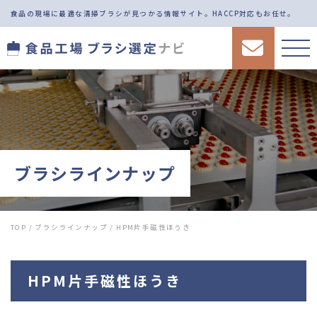
食品の現場に最適な清掃ブラシが見つかる情報サイト。
HACCP対応もお任せ。
ブラシラインナップ
TOP
/
ブラシラインナップ
/
HPM片手磁性ほうき
HPM片手磁性ほうき