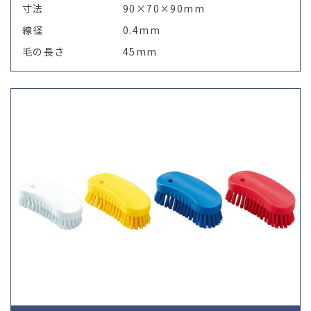
寸法
90×70×90mm
線径
0.4mm
毛の長さ
45mm