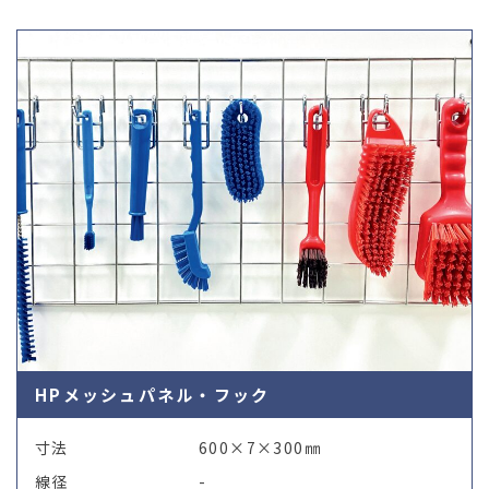
03-36
HPメッシュパネル・フック
寸法
600×7×300㎜
線径
-