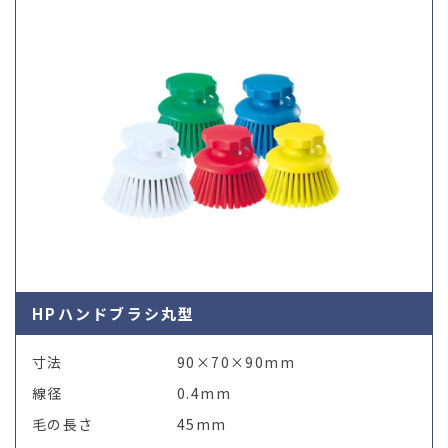
HPハンドブラシ丸型
寸法
90×70×90mm
線径
0.4mm
毛の長さ
45mm