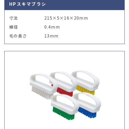
HPスキマブラシ
寸法
215×5×16×20mm
線径
0.4mm
毛の長さ
13mm