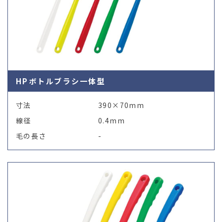
HPボトルブラシ一体型
寸法
390×70mm
線径
0.4mm
毛の長さ
-