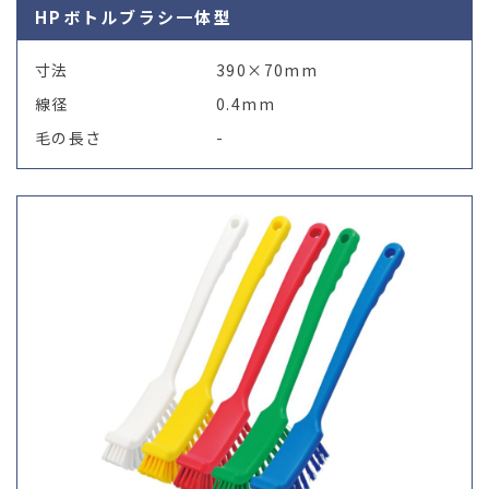
HPボトルブラシ一体型
寸法
390×70mm
線径
0.4mm
毛の長さ
-