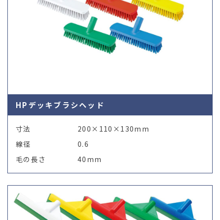
HPデッキブラシヘッド
寸法
200×110×130mm
線径
0.6
毛の長さ
40mm