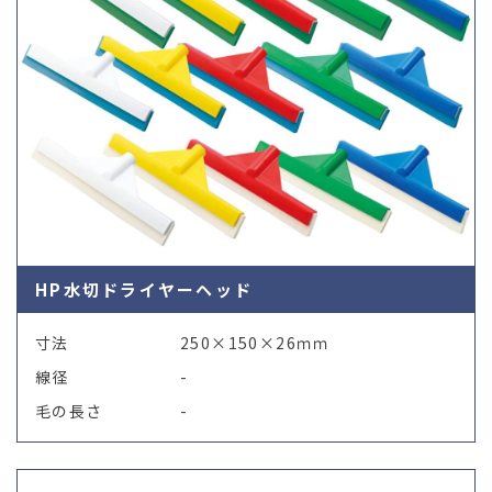
HP水切ドライヤーヘッド
寸法
250×150×26ｍｍ
線径
-
毛の長さ
-