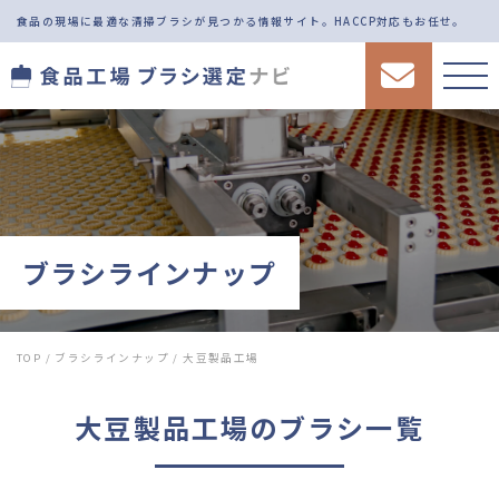
食品の現場に最適な清掃ブラシが見つかる情報サイト。
HACCP対応もお任せ。
ブラシラインナップ
TOP
/
ブラシラインナップ
/
大豆製品工場
大豆製品工場
のブラシ一覧