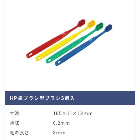
HP歯ブラシ型ブラシ5個入
寸法
165×11×13mm
線径
0.2mm
毛の長さ
8mm