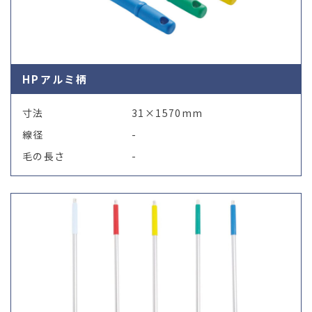
HPアルミ柄
寸法
31×1570mm
線径
-
毛の長さ
-