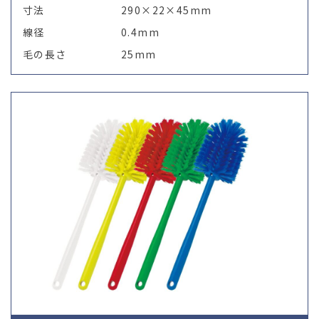
寸法
290×22×45mm
線径
0.4mm
毛の長さ
25mm