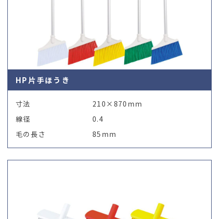
HP片手ほうき
寸法
210×870mm
線径
0.4
毛の長さ
85mm