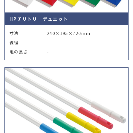
HPチリトリ デュエット
寸法
240×195×720mm
線径
-
毛の長さ
-