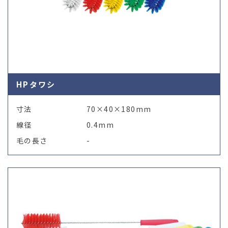
HPタワシ
寸法
70×40×180mm
線径
0.4mm
毛の長さ
-