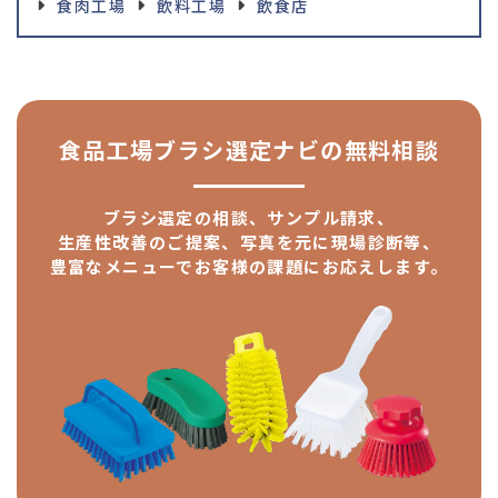
食肉工場
飲料工場
飲食店
食品工場ブラシ選定ナビの
無料相談
ブラシ選定の相談、サンプル請求、
生産性改善のご提案、
写真を元に現場診断等、
豊富なメニューで
お客様の課題にお応えします。