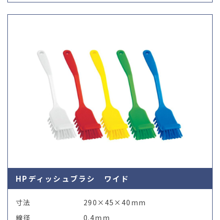
HPディッシュブラシ ワイド
寸法
290×45×40mm
線径
0.4mm