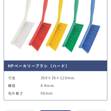
HPベーカリーブラシ（ハード）
寸法
350×35×110mm
線径
0.4mm
毛の長さ
50mm