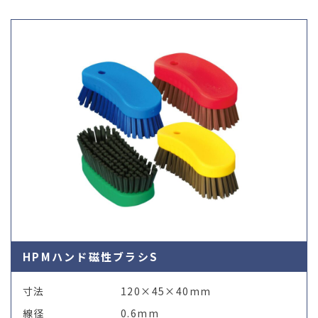
03-36
HPMハンド磁性ブラシS
寸法
120×45×40mm
線径
0.6mm