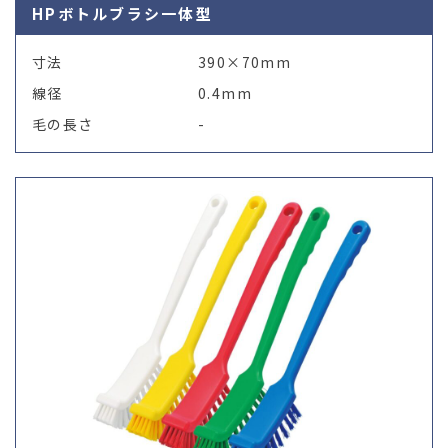
HPボトルブラシ一体型
寸法
390×70mm
線径
0.4mm
毛の長さ
-