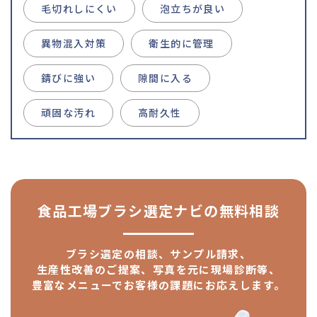
毛切れしにくい
泡立ちが良い
異物混入対策
衛生的に管理
錆びに強い
隙間に入る
頑固な汚れ
高耐久性
食品工場ブラシ選定ナビの
無料相談
ブラシ選定の相談、サンプル請求、
生産性改善のご提案、
写真を元に現場診断等、
豊富なメニューで
お客様の課題にお応えします。