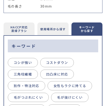
毛の長さ
30mm
HACCP対応
キーワード
使用場所
から探す
清掃ブラシ
から探す
キーワード
コシが強い
コストダウン
三角柱繊維
凹凸床に対応
別作・特注対応
女性もラクに持てる
毛がつぶれにくい
毛が抜けにくい