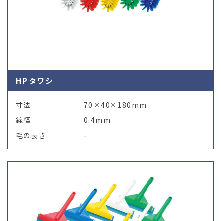
HPタワシ
寸法
70×40×180mm
線径
0.4mm
毛の長さ
-