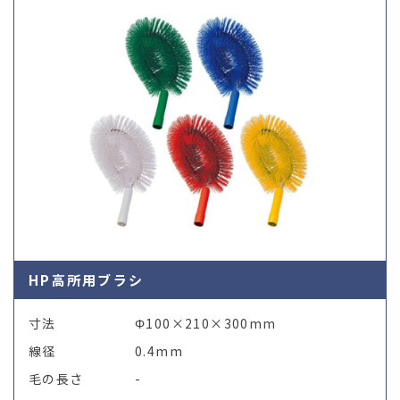
HP高所用ブラシ
寸法
Φ100×210×300mm
線径
0.4mm
毛の長さ
-