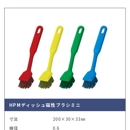
03-36
HPMディッシュ磁性ブラシミニ
寸法
200×30×33㎜
線径
0.6