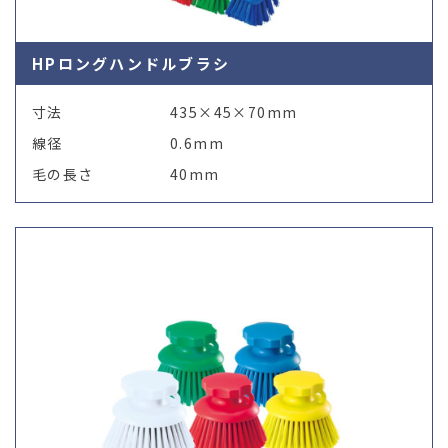
HPロングハンドルブラシ
寸法
435×45×70mm
線径
0.6mm
毛の長さ
40mm