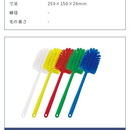
寸法
250×150×26ｍｍ
線径
-
毛の長さ
-