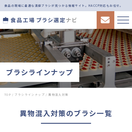
食品の現場に最適な清掃ブラシが見つかる情報サイト。
HACCP対応もお任せ。
ブラシラインナップ
TOP
/
ブラシラインナップ
/
異物混入対策
異物混入対策
のブラシ一覧