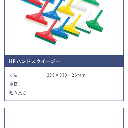
HPハンドスクイージー
寸法
250×330×26mm
線径
-
毛の長さ
-