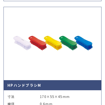
HPハンドブラシM
寸法
170×55×45mm
線径
0.6mm