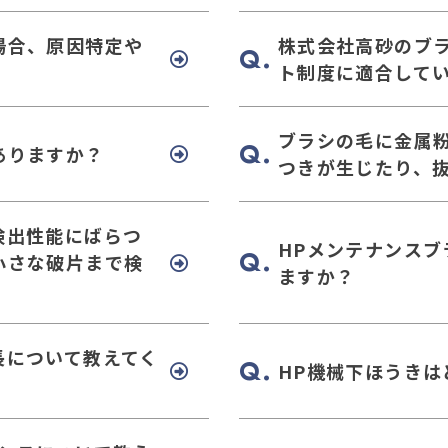
場合、原因特定や
株式会社高砂のブ
ト制度に適合して
ブラシの毛に金属
ありますか？
つきが生じたり、
検出性能にばらつ
HPメンテナンス
小さな破片まで検
ますか？
長について教えてく
HP機械下ほうき