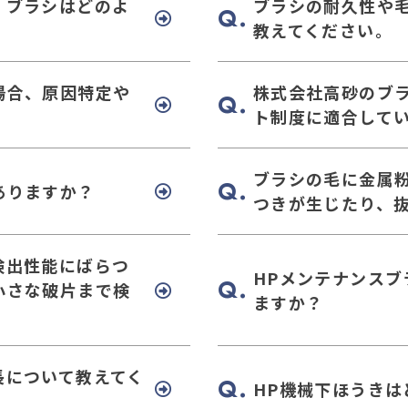
、ブラシはどのよ
ブラシの耐久性や
教えてください。
場合、原因特定や
株式会社高砂のブ
ト制度に適合して
ブラシの毛に金属
ありますか？
つきが生じたり、
検出性能にばらつ
HPメンテナンス
小さな破片まで検
ますか？
長について教えてく
HP機械下ほうき