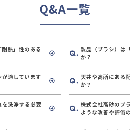
Q&A一覧
「耐熱」性のある
製品（ブラシ）は
か？
シが適しています
天井や高所にある
か？
れを洗浄する必要
株式会社高砂のブ
ような改善や評価